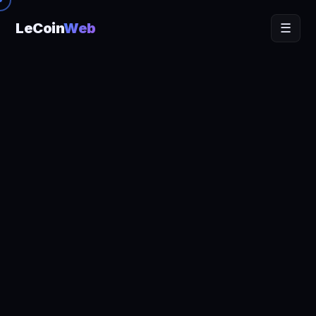
LeCoin
Web
☰