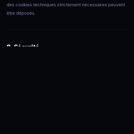
des cookies techniques strictement nécessaires peuvent
être déposés.
8. Sécurité
Transmission chiffrée via HTTPS (SSL)
Accès restreint aux personnes habilitées
Mots de passe robustes et mis à jour régulièrement
Sauvegardes régulières
9. Contact